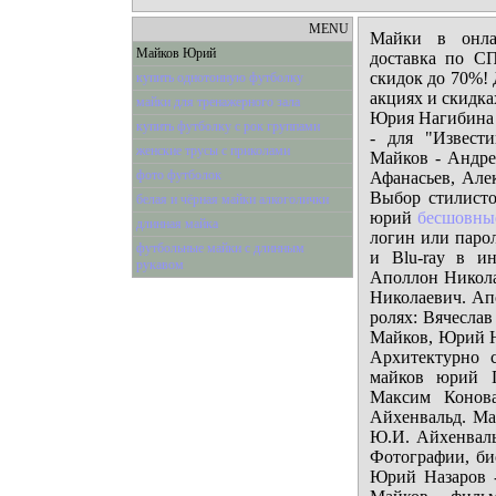
MENU
Майки в онлай
Майков Юрий
доставка по С
скидок до 70%!
купить однотонную футболку
акциях и скидк
майки для тренажерного зала
Юрия Нагибина 
купить футболку с рок группами
- для "Извест
женские трусы с приколами
Майков - Андре
фото футболок
Афанасьев, Але
Выбор стилисто
белая и чёрная майки алкоголички
юрий
бесшовны
длинная майка
логин или паро
футбольные майки с длинным
и Blu-ray в и
рукавом
Аполлон Никола
Николаевич. Апо
ролях: Вячеслав
Майков, Юрий 
Архитектурно 
майков юрий П
Максим Конова
Айхенвальд. Ма
Ю.И. Айхенвальд
Фотографии, би
Юрий Назаров 