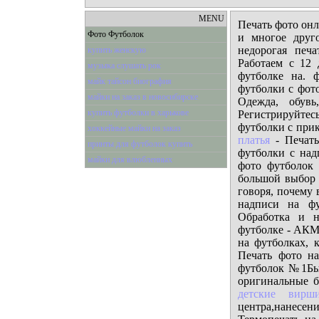
MENU
Печать фото онл
Фото Футболок
и многое друг
недорогая печ
купить женскую
Работаем с 12 
музыка слушать рок
футболке на. 
майк тайсон биография
футболки с фот
майки на заказ в новосибирске
Одежда, обув
купить футболки в харькове
Регистрируйт
футболки с при
хоккейные майки на заказ
платья
- Печать
принты для футболок купить
футболки с над
майки для влюбленных
фото футболок
большой выбор 
говоря, почему 
надписи на фу
Обработка и н
футболке - АКМ 
на футболках, 
Печать фото на
футболок №1Быс
оригинальные б
детские вирш
центра,нанесен