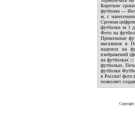
Термопечать на
Короткие сроки
футболке ― Инте
м, с нанесение
Срочная цифрова
футболки за 1 
Фото на футбол
Прикольные фут
магазинов в П
надписи на фу
изображений (фо
на футболках ::
футболках. Печа
футболки Футбо
в России! фото 
позволяет созда
Copyright 