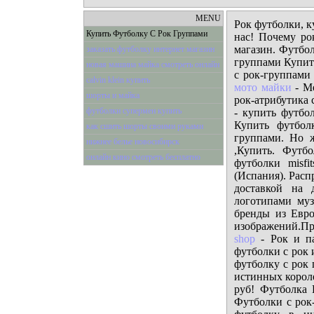
MENU
Рок футболки, к
Купить Футболку С Рок Группами
нас! Почему ро
магазин. Футбол
заказать футболку интернет магазин
группами Купит
новая машина майка смотреть онлайн
с рок-группами
calvin klein купить
мото майки
- Ме
шорты и майка
рок-атрибутика 
футболки супермен купить
- купить футбо
Купить футбол
как сшить шорты своими руками
группами. Но ж
нижнее белье новосибирск
,Купить. Футб
онлайн кино смотреть бесплатно
футболки misf
(Испания). Рас
доставкой на 
логотипами му
бренды из Евро
изображений.П
shop
- Рок и па
футболки с рок 
футболку с рок
истинных короле
руб! Футболка 
Футболки с рок