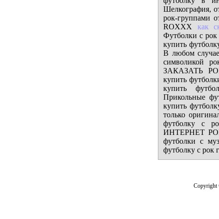
футболку в ин
Шелкография, от
рок-группами о
ROXXX
как с
Футболки с рок 
купить футболку
В любом случае
символикой ро
ЗАКАЗАТЬ РОК
купить футболк
купить футбо
Прикольные фут
купить футболк
только оригина
футболку с р
ИНТЕРНЕТ РОК 
футболки с му
футболку с рок
Copyright 