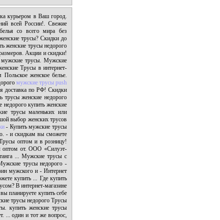
ка курьером в Ваш город.
ний всей России!. Свежие
белья со всего мира без
 женские трусы? Скидки до
ить женские трусы недорого
размеров. Акции и скидки!
ужские трусы. Мужские
женские Трусы в интернет-
м Польское женское белье.
едорого
мужские трусы push
ая доставка по РФ! Скидки
ь трусы женские недорого
е недорого купить женские
кие трусы маленьких или
ьшой выбор женских трусов
жи
- Купить мужские трусы
го. - и скидкам вы сможете
 Трусы оптом и в розницу!
ы оптом от. ООО «Силуэт-
танга ... Мужские трусы с
 Мужские трусы недорого -
зин мужского и - Интернет
те купить ... Где купить
усом? В интернет-магазине
 вы планируете купить себе
нские трусы недорого Трусы
ы. купить женские трусы
. ... один и тот же вопрос,