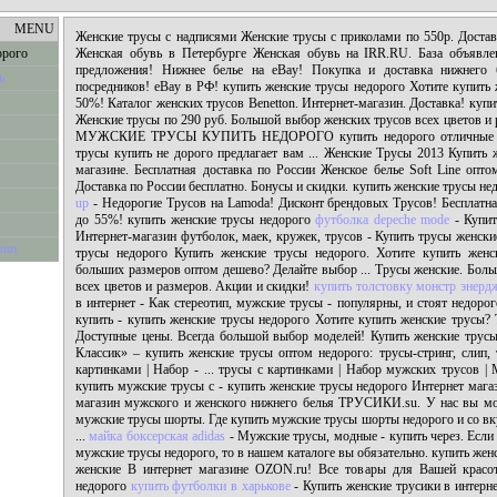
MENU
Женские трусы с надписями Женские трусы с приколами по 550р. Достав
орого
Женская обувь в Петербурге Женская обувь на IRR.RU. База объявле
предложения! Нижнее белье на eBay! Покупка и доставка нижнего 
ь
посредников! eBay в РФ! купить женские трусы недорого Хотите купить
50%! Каталог женских трусов Benetton. Интернет-магазин. Доставка! куп
Женские трусы по 290 руб. Большой выбор женских трусов всех цветов и 
МУЖСКИЕ ТРУСЫ КУПИТЬ НЕДОРОГО купить недорого отличные м
трусы купить не дорого предлагает вам ... Женские Трусы 2013 Купить 
магазине. Бесплатная доставка по России Женское белье Soft Line опто
Доставка по России бесплатно. Бонусы и скидки. купить женские трусы н
up
- Недорогие Трусов на Lamoda! Дисконт брендовых Трусов! Бесплатн
до 55%! купить женские трусы недорого
футболка depeche mode
- Купит
Интернет-магазин футболок, маек, кружек, трусов - Купить трусы женски
зин
трусы недорого Купить женские трусы недорого. Хотите купить женс
больших размеров оптом дешево? Делайте выбор ... Трусы женские. Бол
всех цветов и размеров. Акции и скидки!
купить толстовку монстр энерд
в интернет - Как стереотип, мужские трусы - популярны, и стоят недоро
купить - купить женские трусы недорого Хотите купить женские трусы?
Доступные цены. Всегда большой выбор моделей! Купить женские трус
Классик» – купить женские трусы оптом недорого: трусы-стринг, слип, 
картинками | Набор - ... трусы с картинками | Набор мужских трусов |
купить мужские трусы с - купить женские трусы недорого Интернет мага
магазин мужского и женского нижнего белья ТРУСИКИ.su. У нас вы може
мужские трусы шорты. Где купить мужские трусы шорты недорого и со вк
...
майка боксерская adidas
- Мужские трусы, модные - купить через. Если
мужские трусы недорого, то в нашем каталоге вы обязательно. купить же
женские В интернет магазине OZON.ru! Все товары для Вашей красот
недорого
купить футболки в харькове
- Купить женские трусики в интернет