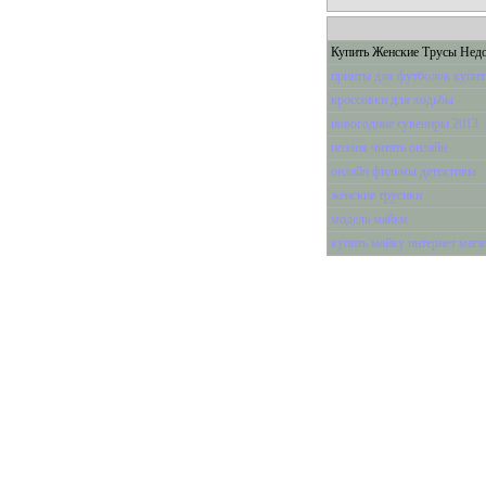
Купить Женские Трусы Нед
принты для футболок купит
кроссовки для ходьбы
новогодние сувениры 2013
поэзия читать онлайн
онлайн фильмы детективы
женские трусики
модель майки
купить майку интернет мага