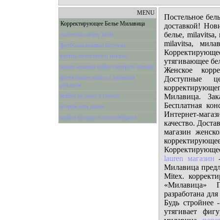
MENU
Постельное бель
Корректирующее Белье Милавица
доставкой! Нов
белье, milavit
толстовки angry birds
milavitsa, мил
футболка моника белуччи
Корректирующ
купить толстовку в минске
утягивающее бе
новая машина майка смотреть онлайн
Женское корр
футбольные майки с длинным
Доступные ц
рукавом
корректирующе
майки на заказ в гомеле
Милавица. Зак
Бесплатная кон
кєтрин зета джонс
Интернет-мага
майки на заказ в новосибирске
качество. Доста
магазин женск
корректирующее
Корректирующее
lauren магазин
-
Милавица предла
Mitex. коррек
«Милавица» Г
разработана для
Будь стройнее 
утягивает фиг