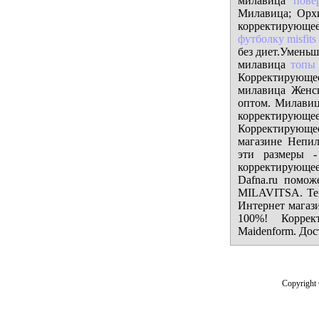
милавица
пове
Милавица; Орх
корректирующе
футболку misfits
без диет.Уменьш
милавица
топы
Корректирующе
милавица Женс
оптом. Милавица
корректирующее
Корректирующее
магазине Непил
эти размеры -
корректирующее
Dafna.ru помож
MILAVITSA. Тег
Интернет магази
100%! Коррек
Maidenform. Дос
Copyright 